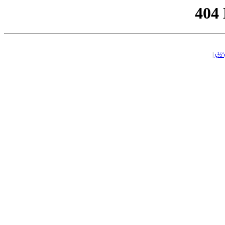
404
|
ç½‘