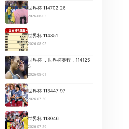
世界杯 114702 26
2026-08-03
世界杯 114351
2026-08-02
世界杯 ，世界杯赛程，114125
5
2026-08-01
世界杯 113447 97
2026-07-30
世界杯 113046
2026-07-29