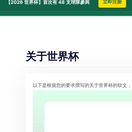
立即注册
【2026 世界杯】首次有 48 支球隊參與
关于世界杯
以下是根据您的要求撰写的关于世界杯的软文，