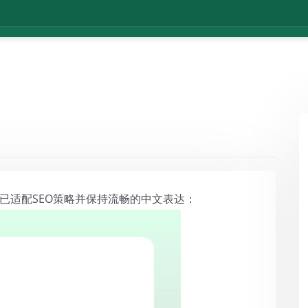
已适配SEO策略并保持流畅的中文表达：