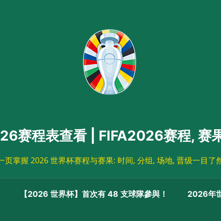
26赛程表查看 | FIFA2026赛程, 
一页掌握 2026 世界杯赛程与赛果: 时间, 分组, 场地, 晋级一目了
【2026 世界杯】首次有 48 支球隊參與！
2026