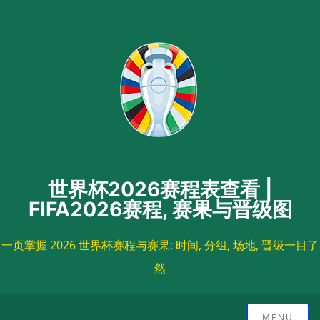
Skip
to
content
世界杯2026赛程表查看 |
FIFA2026赛程, 赛果与晋级图
一页掌握 2026 世界杯赛程与赛果: 时间, 分组, 场地, 晋级一目了
然
MENU