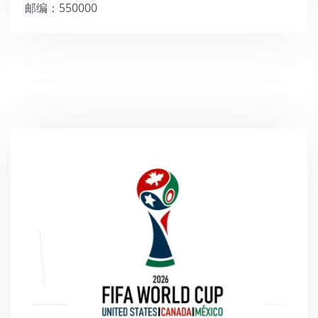
邮编：550000