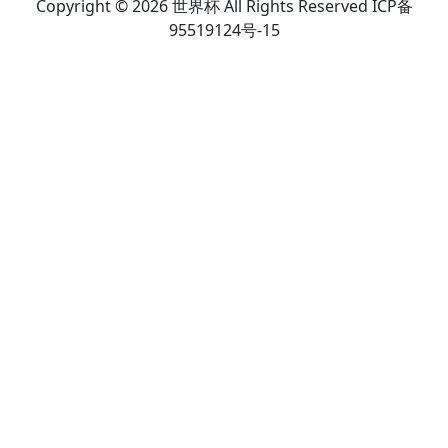
Copyright © 2026 世界杯 All Rights Reserved ICP备
95519124号-15