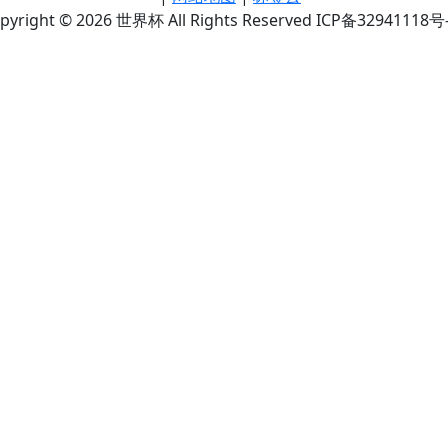
pyright © 2026 世界杯 All Rights Reserved ICP备32941118号