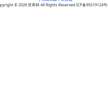
pyright © 2026 世界杯 All Rights Reserved ICP备95519124号