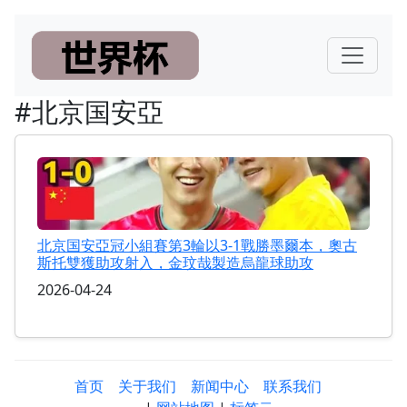
#北京国安亞
北京国安亞冠小組賽第3輪以3-1戰勝墨爾本，奧古
斯托雙獲助攻射入，金玟哉製造烏龍球助攻
2026-04-24
首页
关于我们
新闻中心
联系我们