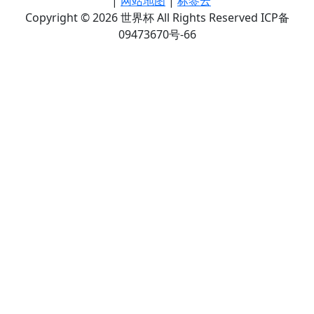
|
网站地图
|
标签云
Copyright © 2026 世界杯 All Rights Reserved ICP备
09473670号-66