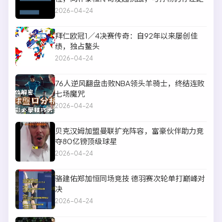
2026-04-24
拜仁欧冠1／4决赛传奇：自92年以来屡创佳
绩，独占鳌头
2026-04-24
76人逆风翻盘击败NBA领头羊骑士，终结连败
七场魔咒
2026-04-24
贝克汉姆加盟曼联扩充阵容，富豪伙伴助力竞
夺80亿镑顶级球星
2026-04-24
骆建佑郑加恒同场竞技 德羽赛次轮单打巅峰对
决
2026-04-24