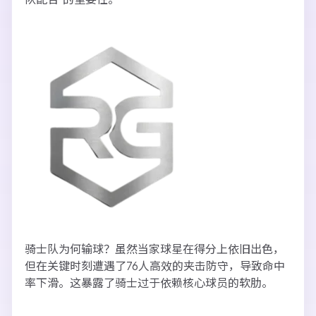
骑士队为何输球？虽然当家球星在得分上依旧出色，
但在关键时刻遭遇了76人高效的夹击防守，导致命中
率下滑。这暴露了骑士过于依赖核心球员的软肋。