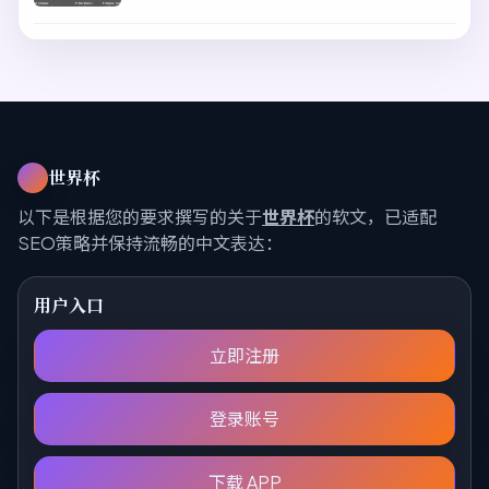
世界杯
以下是根据您的要求撰写的关于
世界杯
的软文，已适配
SEO策略并保持流畅的中文表达：
用户入口
立即注册
登录账号
下载 APP