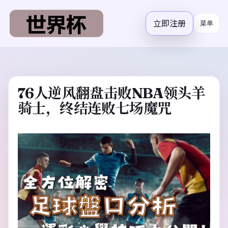
立即注册
菜单
76人逆风翻盘击败NBA领头羊
骑士，终结连败七场魔咒